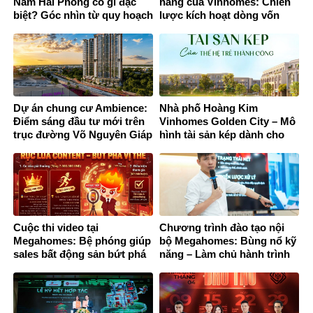
Nam Hải Phòng có gì đặc
hàng của Vinhomes: Chiến
biệt? Góc nhìn từ quy hoạch
lược kích hoạt dòng vốn
và đầu tư
mới trên thị trường bất
động sản
Dự án chung cư Ambience:
Nhà phố Hoàng Kim
Điểm sáng đầu tư mới trên
Vinhomes Golden City – Mô
trục đường Võ Nguyên Giáp
hình tài sản kép dành cho
Hải Phòng
thế hệ trẻ thành công
Cuộc thi video tại
Chương trình đào tạo nội
Megahomes: Bệ phóng giúp
bộ Megahomes: Bùng nổ kỹ
sales bất động sản bứt phá
năng – Làm chủ hành trình
thương hiệu cá nhân
khách hàng 2026