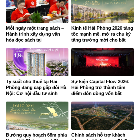
Mỗi ngày một trang sách –
Kinh tế Hải Phòng 2026 tăng
Hành trình xây dựng văn
tốc mạnh mẽ, mở ra chu kỳ
hóa đọc sách tại
tăng trưởng mới cho bất
Megahomes
động sản thành phố cảng
Tỷ suất cho thuê tại Hải
Sự kiện Capital Flow 2026:
Phòng đang cap gấp đôi Hà
Hải Phòng trở thành tâm
Nội: Cơ hội đầu tư sinh
điểm đón dòng vốn bất
dòng tiền bền vững
động sản phía Bắc
Đường quy hoạch 68m phía
Chính sách hỗ trợ khách