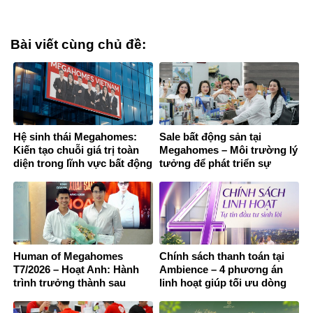
Bài viết cùng chủ đề:
Hệ sinh thái Megahomes:
Sale bất động sản tại
Kiến tạo chuỗi giá trị toàn
Megahomes – Môi trường lý
diện trong lĩnh vực bất động
tưởng để phát triển sự
sản
nghiệp và bứt phá thu nhập
Human of Megahomes
Chính sách thanh toán tại
T7/2026 – Hoạt Anh: Hành
Ambience – 4 phương án
trình trưởng thành sau
linh hoạt giúp tối ưu dòng
những lựa chọn không dễ
tiền khi đầu tư căn hộ Hải
dàng
Phòng