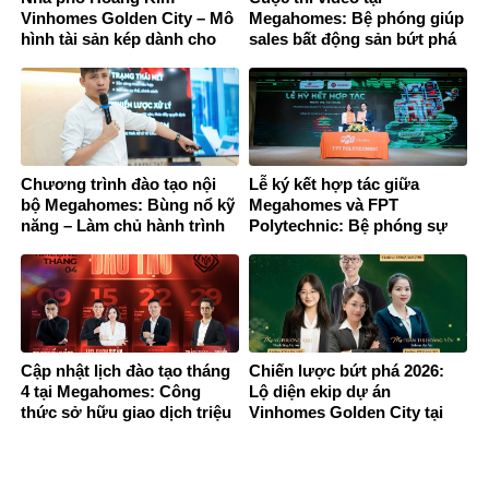
Vinhomes Golden City – Mô
Megahomes: Bệ phóng giúp
hình tài sản kép dành cho
sales bất động sản bứt phá
thế hệ trẻ thành công
thương hiệu cá nhân
Chương trình đào tạo nội
Lễ ký kết hợp tác giữa
bộ Megahomes: Bùng nổ kỹ
Megahomes và FPT
năng – Làm chủ hành trình
Polytechnic: Bệ phóng sự
khách hàng 2026
nghiệp cho thế hệ trẻ ngành
bất động sản
Cập nhật lịch đào tạo tháng
Chiến lược bứt phá 2026:
4 tại Megahomes: Công
Lộ diện ekip dự án
thức sở hữu giao dịch triệu
Vinhomes Golden City tại
đô.
Megahomes