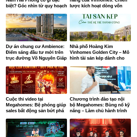
biệt? Góc nhìn từ quy hoạch
lược kích hoạt dòng vốn
và đầu tư
mới trên thị trường bất
động sản
Dự án chung cư Ambience:
Nhà phố Hoàng Kim
Điểm sáng đầu tư mới trên
Vinhomes Golden City – Mô
trục đường Võ Nguyên Giáp
hình tài sản kép dành cho
Hải Phòng
thế hệ trẻ thành công
Cuộc thi video tại
Chương trình đào tạo nội
Megahomes: Bệ phóng giúp
bộ Megahomes: Bùng nổ kỹ
sales bất động sản bứt phá
năng – Làm chủ hành trình
thương hiệu cá nhân
khách hàng 2026