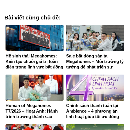
Bài viết cùng chủ đề:
Hệ sinh thái Megahomes:
Sale bất động sản tại
Kiến tạo chuỗi giá trị toàn
Megahomes – Môi trường lý
diện trong lĩnh vực bất động
tưởng để phát triển sự
sản
nghiệp và bứt phá thu nhập
Human of Megahomes
Chính sách thanh toán tại
T7/2026 – Hoạt Anh: Hành
Ambience – 4 phương án
trình trưởng thành sau
linh hoạt giúp tối ưu dòng
những lựa chọn không dễ
tiền khi đầu tư căn hộ Hải
dàng
Phòng