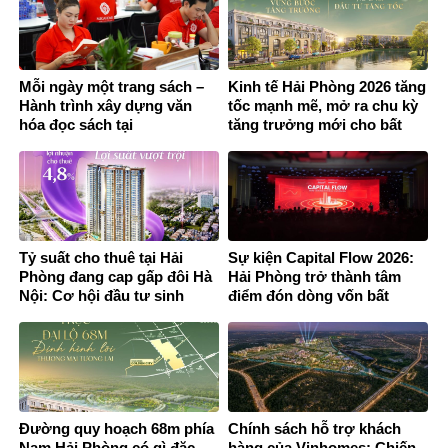
Mỗi ngày một trang sách –
Kinh tế Hải Phòng 2026 tăng
Hành trình xây dựng văn
tốc mạnh mẽ, mở ra chu kỳ
hóa đọc sách tại
tăng trưởng mới cho bất
Megahomes
động sản thành phố cảng
Tỷ suất cho thuê tại Hải
Sự kiện Capital Flow 2026:
Phòng đang cap gấp đôi Hà
Hải Phòng trở thành tâm
Nội: Cơ hội đầu tư sinh
điểm đón dòng vốn bất
dòng tiền bền vững
động sản phía Bắc
Đường quy hoạch 68m phía
Chính sách hỗ trợ khách
Nam Hải Phòng có gì đặc
hàng của Vinhomes: Chiến